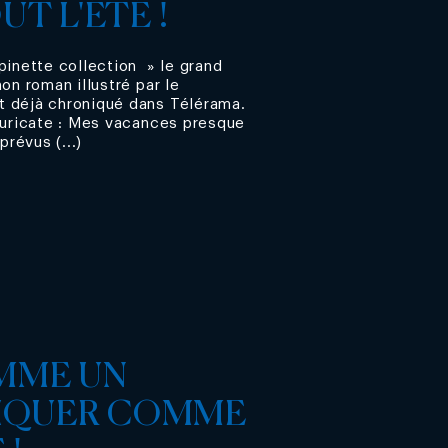
T L'ÉTÉ !
pinette collection » le grand
on roman illustré par le
t déjà chroniqué dans Télérama.
 suricate : Mes vacances presque
prévus (...)
MME UN
PIQUER COMME