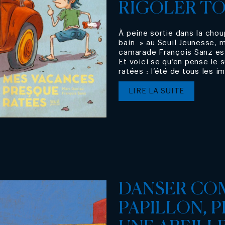
RIGOLER TOU
À peine sortie dans la chou
bain » au Seuil Jeunesse, m
camarade François Sanz es
Et voici se qu’en pense le
ratées : l’été de tous les im
LIRE LA SUITE
DANSER CO
PAPILLON, 