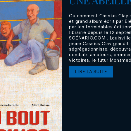
UNE ABEILLE
Ou comment Cassius Clay e
et grand album écrit par E
par les formidables édition
librairie depuis le 12 sept
SCÉNARIO.COM : Louisville,
jeune Cassius Clay grandit
ségrégationniste, découvra
combats amateurs, premier
victoires, le futur Mohamed A
LIRE LA SUITE