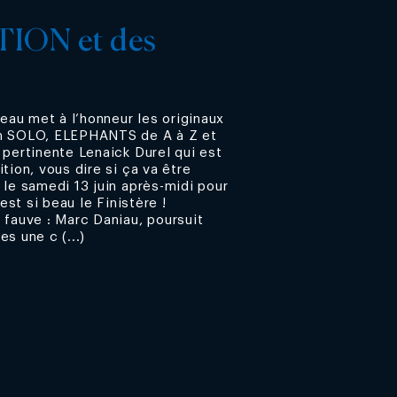
ION et des
au met à l’honneur les originaux
um SOLO, ELEPHANTS de A à Z et
 pertinente Lenaick Durel qui est
tion, vous dire si ça va être
 le samedi 13 juin après-midi pour
’est si beau le Finistère !
 fauve : Marc Daniau, poursuit
s une c (...)