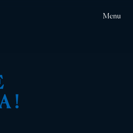
Menu
E
A !