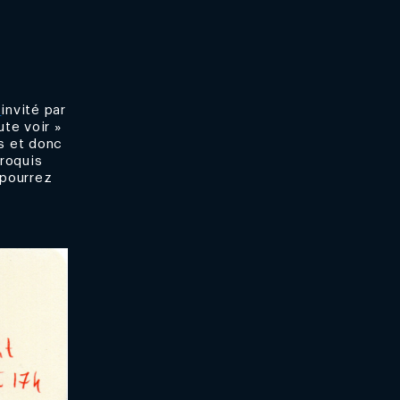
G
invité par
ute voir »
és et donc
croquis
 pourrez