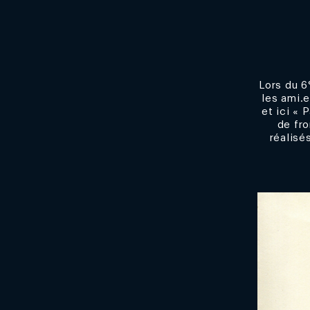
Lors du 6
les ami.e
et ici « 
de fro
réalisé