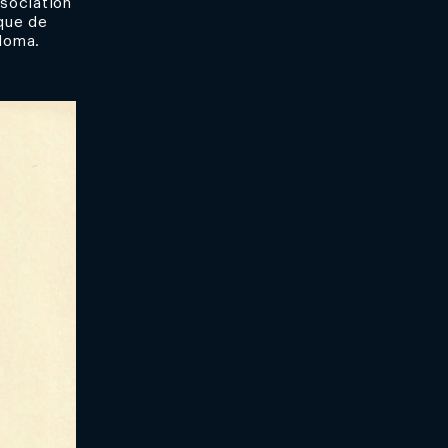
ssociation
que de
Adoma.