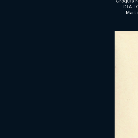
Croquis r
DIA L
Marti