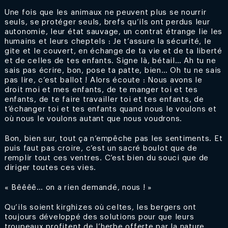
Une fois que les animaux ne peuvent plus se nourrir
seuls, se protéger seuls, brefs qu’ils ont perdus leur
autonomie, leur état sauvage, un contrat étrange lie les
humains et leurs cheptels : Je t’assure la sécurité, le
gite et le couvert, en échange de ta vie et de ta liberté
et de celles de tes enfants. Signe là, bétail… Ah tu ne
sais pas écrire, bon, pose ta patte, bien… Oh tu ne sais
pas lire, c’est ballot ! Alors écoute : Nous avons le
droit moi et mes enfants, de te manger toi et tes
enfants, de te faire travailler toi et tes enfants, de
t’échanger toi et tes enfants quand nous le voulons et
où nous le voulons autant que nous voudrons.
Bon, bien sur, tout ça n’empêche pas les sentiments. Et
puis faut pas croire, c’est un sacré boulot que de
remplir tout ces ventres. C’est bien du souci que de
diriger toutes ces vies.
« Bêêêê… on a rien demandé, nous ! »
Qu’ils soient kirghizes où celtes, les bergers ont
toujours développé des solutions pour que leurs
troupeaux profitent de l’herbe offerte par la nature