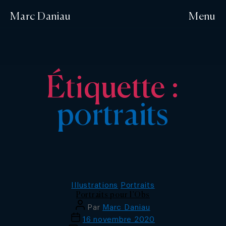
Marc Daniau
Menu
Étiquette :
portraits
Catégories
Illustrations
Portraits
Portraits pour l’Obs
Auteur
Par
Marc Daniau
de
Date
16 novembre 2020
l’article