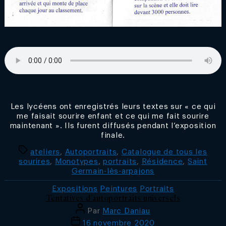
Les lycéens ont enregistrés leurs textes sur « ce qui
me faisait sourire enfant et ce qui me fait sourire
maintenant ». Ils furent diffusés pendant l’exposition
finale.
Étiquettes
ateliers
,
Autoportraits
,
Catalogue de tous les
sourires
,
Monotypes
,
portraits
,
Résidence
,
Saint
Germain-lès-arpajons
Catégories
Expositions
Peintures
Portraits
Tentatives d’autoportraits universels
Auteur
Par
Marc Daniau
de
Date
16 novembre 2020