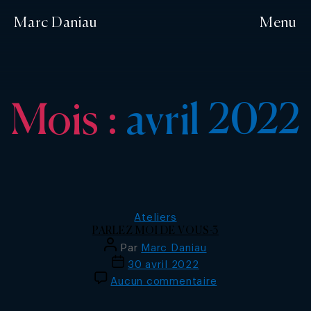
Marc Daniau
Menu
Mois :
avril 2022
Catégories
Ateliers
PARLEZ MOI DE VOUS-3
Auteur
Par
Marc Daniau
de
Date
30 avril 2022
l’article
de
sur
Aucun commentaire
l’article
PARLEZ
MOI