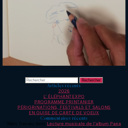
Rechercher :
Articles récents
2026
L’ ÉLÉPHANTEXPO
PROGRAMME PRINTANIER
PÉRIGRINATIONS, FESTIVALS ET SALONS
EN GUISE DE CARTE DE VOEUX
Commentaires récents
Marc Daniau
dans
Lecture musicale de l’album Papa