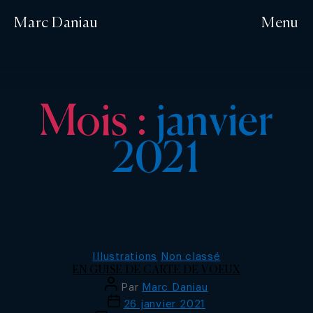
Marc Daniau
Menu
Mois :
janvier
2021
Catégories
Illustrations
Non classé
EN GUISE DE CARTE DE VOEUX
Auteur
Par
Marc Daniau
de
Date
26 janvier 2021
l’article