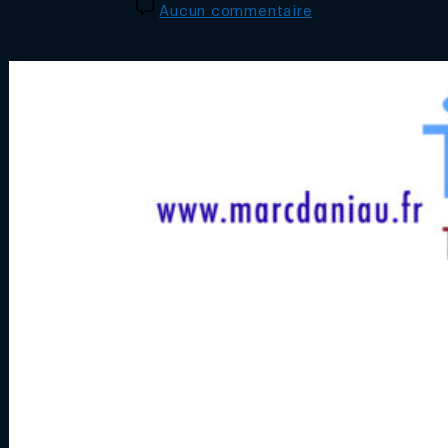
de
sur
Aucun commentaire
l’article
EN
GUISE
DE
CARTE
DE
VOEUX