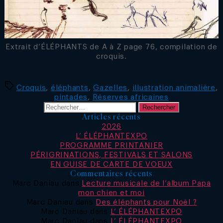
Extrait d’ÉLÉPHANTS de A à Z page 76, compilation de
croquis.
Étiquettes
Croquis
,
éléphants
,
Gazelles
,
illustration animalière
,
pintades
,
Réserves africaines
Rechercher :
Articles récents
2026
L’ ÉLÉPHANTEXPO
PROGRAMME PRINTANIER
PÉRIGRINATIONS, FESTIVALS ET SALONS
EN GUISE DE CARTE DE VOEUX
Commentaires récents
Marc Daniau
dans
Lecture musicale de l’album Papa
mon chien et moi
Marc Daniau
dans
Des éléphants pour Noël ?
Marc Daniau
dans
L’ ÉLÉPHANTEXPO
Marc Daniau
dans
L’ ÉLÉPHANTEXPO