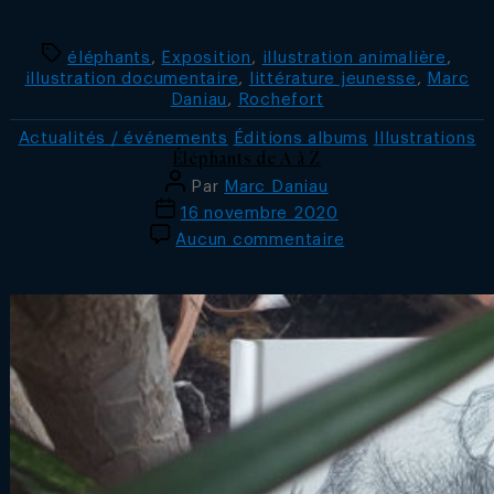
Étiquettes
éléphants
,
Exposition
,
illustration animalière
,
illustration documentaire
,
littérature jeunesse
,
Marc
Daniau
,
Rochefort
Catégories
Actualités / événements
Éditions albums
Illustrations
Éléphants de A à Z
Auteur
Par
Marc Daniau
de
Date
16 novembre 2020
l’article
de
sur
Aucun commentaire
l’article
Éléphants
de
A
à
Z