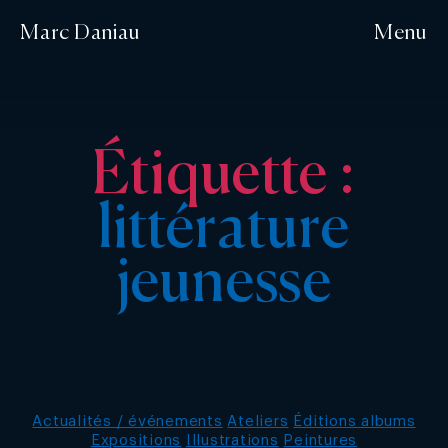
Marc Daniau
Menu
Étiquette :
littérature
jeunesse
Catégories
Actualités / événements
Ateliers
Éditions albums
Expositions
Illustrations
Peintures