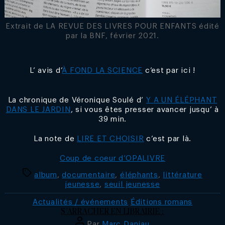
Extrait de LA REVUE DES LIVRES POUR ENFANTS édité
par la BNF, février 2021.
L’ avis d’
À FOND LA SCIENCE
c’est par ici !
La chronique de Véronique Soulé d’
Y
A UN ÉLÉPHANT
DANS LE JARDIN
, si vous êtes presser avancer jusqu’ à
39 min.
La note de
LIRE ET CHOISIR
c’est par là.
Coup de coeur d’OPALIVRE
Étiquettes
album
,
documentaire
,
éléphants
,
littérature
jeunesse
,
seuil jeunesse
Catégories
Actualités / événements
Éditions romans
S’ARRACHER EN LIBRAIRIE :
Auteur
Par
Marc Daniau