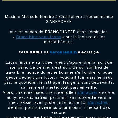
Maxime Massole libraire à Chantelivre a recommandé
S’ARRACHER
sur les ondes de FRANCE INTER dans l’émission
«
Grand bien vous fasse
» sur la lecture et les
médiathèques.
SUR BABELIO
KeroulenBib
à écrit ça
Lucas, interne au lycée, vient d’apprendre la mort de
son père. Ce dernier s’est suicidé sur son lieu de
travail. le monde du jeune homme s’effondre, chaque
geste devient une lutte, il voudrait fuir mais ne peut
pas, le quotidien le rattrape, les gens sont décevants,
sa mère est inerte, tout part en vrille.
Alors, une idée fuse, une idée folle :
s’arracher
à sa vie,
au lycée, aux autres, partir sur sa mobylette vers la
mer, là-bas, avec juste un billet de 10,
s’arracher
,
s’enfuir, pour survivre ou pour mourir, il ne sait pas
encore.
En parallèle, une biche fuit également, mais pour sa