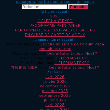
escargots
,
petite poche
,
roman jeunesse
Rechercher :
Articles récents
2026
L’ ÉLÉPHANTEXPO
PROGRAMME PRINTANIER
PÉRIGRINATIONS, FESTIVALS ET SALONS
EN GUISE DE CARTE DE VOEUX
Commentaires récents
Marc Daniau
dans
Lecture musicale de l’album Papa
mon chien et moi
Marc Daniau
dans
Des éléphants pour Noël ?
Marc Daniau
dans
L’ ÉLÉPHANTEXPO
Marc Daniau
dans
L’ ÉLÉPHANTEXPO
在线视频下载器
dans
Des éléphants pour Noël ?
Archives
avril 2026
janvier 2026
novembre 2025
octobre 2025
septembre 2025
juillet 2025
avril 2025
novembre 2024